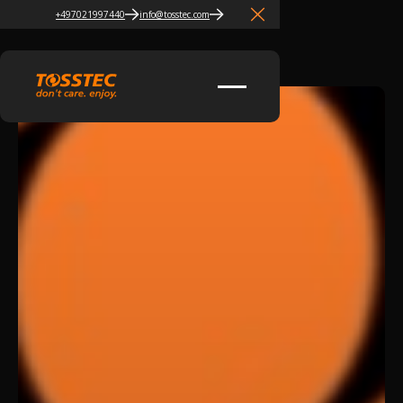
+497021997440
info@tosstec.com
Close Announcement Banner